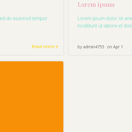
Lorem ipsum
, sed do eiusmod tempor
Lorem ipsum dolor sit ame
incididunt ut labore et do
Read more
by
admin4755
on
Apr 1